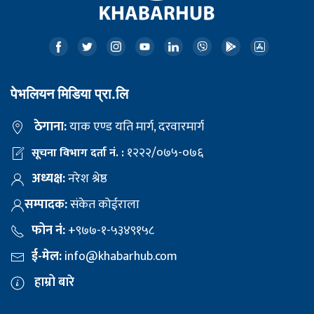
पेभलियन मिडिया प्रा.लि
ठेगाना:
याक एण्ड यति मार्ग, दरवारमार्ग
१२२२/०७५-०७६
सूचना विभाग दर्ता नं. :
अध्यक्ष:
नरेश श्रेष्ठ
सम्पादक:
संकेत कोईराला
फोन नं:
+९७७-१-५३४९१५८
ई-मेल:
info@khabarhub.com
हाम्रो बारे