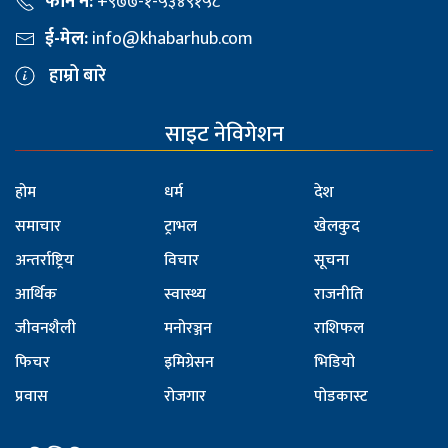
फोन नं:
+९७७-१-५३४९१५८
ई-मेल:
info@khabarhub.com
हाम्रो बारे
साइट नेविगेशन
होम
धर्म
देश
समाचार
ट्राभल
खेलकुद
अन्तर्राष्ट्रिय
विचार
सूचना
आर्थिक
स्वास्थ्य
राजनीति
जीवनशैली
मनोरञ्जन
राशिफल
फिचर
इमिग्रेसन
भिडियो
प्रवास
रोजगार
पोडकास्ट