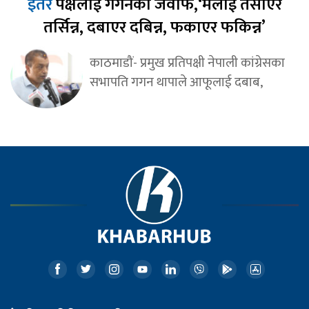
इतर
पक्षलाई गगनको जवाफ,‘मलाई तर्साएर
तर्सिन्न, दबाएर दबिन्न, फकाएर फकिन्न’
काठमाडौं- प्रमुख प्रतिपक्षी नेपाली कांग्रेसका
सभापति गगन थापाले आफूलाई दबाब,