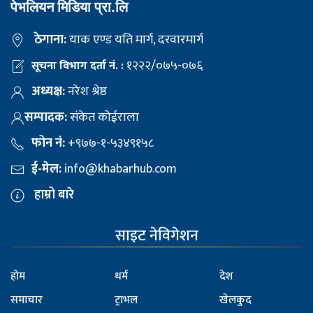
पेभलियन मिडिया प्रा.लि
ठेगाना:
याक एण्ड यति मार्ग, दरवारमार्ग
१२२२/०७५-०७६
सूचना विभाग दर्ता नं. :
अध्यक्ष:
नरेश श्रेष्ठ
सम्पादक:
संकेत कोईराला
फोन नं:
+९७७-१-५३४९१५८
ई-मेल:
info@khabarhub.com
हाम्रो बारे
साइट नेविगेशन
होम
धर्म
देश
समाचार
ट्राभल
खेलकुद