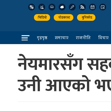
भिडियो
पोडकास्ट
युनिकोड
गृहपृष्ठ
समाचार
राजनीति
विचार
नेयमारसँग सहका
उनी आएको भए ख