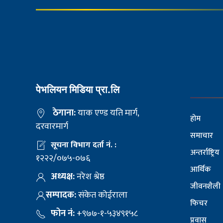
पेभलियन मिडिया प्रा.लि
ठेगाना:
याक एण्ड यति मार्ग,
होम
दरवारमार्ग
समाचार
सूचना विभाग दर्ता नं. :
अन्तर्राष्ट्रिय
१२२२/०७५-०७६
आर्थिक
अध्यक्ष:
नरेश श्रेष्ठ
जीवनशैली
सम्पादक:
संकेत कोईराला
फिचर
फोन नं:
+९७७-१-५३४९१५८
प्रवास