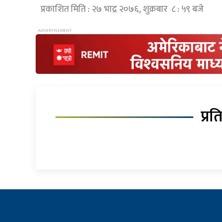
प्रकाशित मिति : २७ भाद्र २०७६, शुक्रबार ८ : ५९ बजे
प्रत