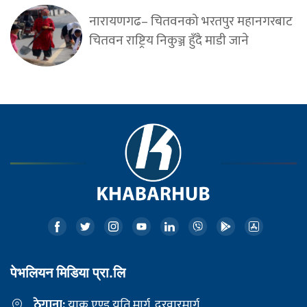
नारायणगढ– चितवनको भरतपुर महानगरबाट
चितवन राष्ट्रिय निकुञ्ज हुँदै माडी जाने
पेभलियन मिडिया प्रा.लि
ठेगाना:
याक एण्ड यति मार्ग, दरवारमार्ग