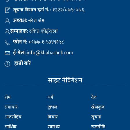
१२२२/०७५-०७६
सूचना विभाग दर्ता नं. :
अध्यक्ष:
नरेश श्रेष्ठ
सम्पादक:
संकेत कोईराला
फोन नं:
+९७७-१-५३४९१५८
ई-मेल:
info@khabarhub.com
हाम्रो बारे
साइट नेविगेशन
होम
धर्म
देश
समाचार
ट्राभल
खेलकुद
अन्तर्राष्ट्रिय
विचार
सूचना
आर्थिक
स्वास्थ्य
राजनीति