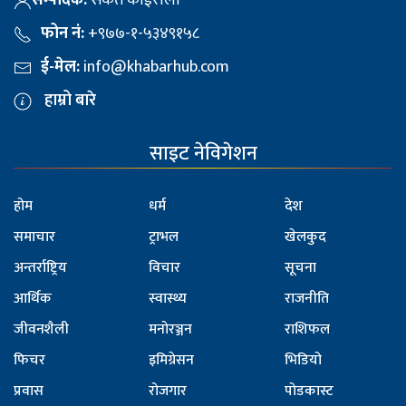
सम्पादक:
संकेत कोईराला
फोन नं:
+९७७-१-५३४९१५८
ई-मेल:
info@khabarhub.com
हाम्रो बारे
साइट नेविगेशन
होम
धर्म
देश
समाचार
ट्राभल
खेलकुद
अन्तर्राष्ट्रिय
विचार
सूचना
आर्थिक
स्वास्थ्य
राजनीति
जीवनशैली
मनोरञ्जन
राशिफल
फिचर
इमिग्रेसन
भिडियो
प्रवास
रोजगार
पोडकास्ट