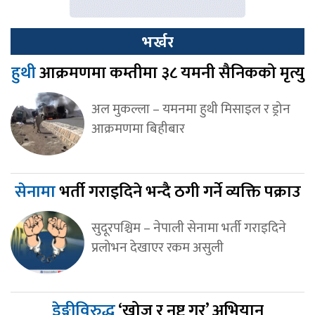
भर्खर
हुथी
आक्रमणमा कम्तीमा ३८ यमनी सैनिकको मृत्यु
अल मुकल्ला – यमनमा हुथी मिसाइल र ड्रोन
आक्रमणमा बिहीबार
सेनामा
भर्ती गराइदिने भन्दै ठगी गर्ने व्यक्ति पक्राउ
सुदूरपश्चिम – नेपाली सेनामा भर्ती गराइदिने
प्रलोभन देखाएर रकम असुली
डेङ्गीविरुद्ध
‘खोज र नष्ट गर’ अभियान