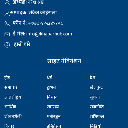
अध्यक्ष:
नरेश श्रेष्ठ
सम्पादक:
संकेत कोईराला
फोन नं:
+९७७-१-५३४९१५८
ई-मेल:
info@khabarhub.com
हाम्रो बारे
साइट नेविगेशन
होम
धर्म
देश
समाचार
ट्राभल
खेलकुद
अन्तर्राष्ट्रिय
विचार
सूचना
आर्थिक
स्वास्थ्य
राजनीति
जीवनशैली
मनोरञ्जन
राशिफल
फिचर
इमिग्रेसन
भिडियो