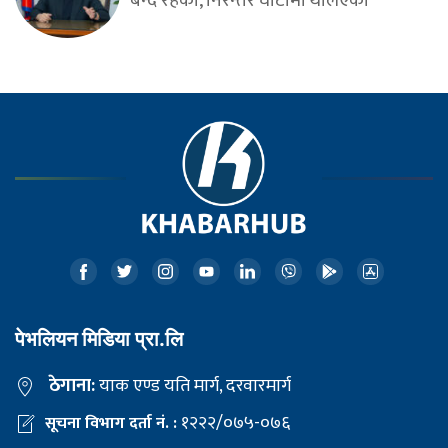
बन्द रहेका, निरन्तर घाटामा थलिएका
पेभलियन मिडिया प्रा.लि
ठेगाना:
याक एण्ड यति मार्ग, दरवारमार्ग
१२२२/०७५-०७६
सूचना विभाग दर्ता नं. :