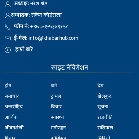
अध्यक्ष:
नरेश श्रेष्ठ
सम्पादक:
संकेत कोईराला
फोन नं:
+९७७-१-५३४९१५८
ई-मेल:
info@khabarhub.com
हाम्रो बारे
साइट नेविगेशन
होम
धर्म
देश
समाचार
ट्राभल
खेलकुद
अन्तर्राष्ट्रिय
विचार
सूचना
आर्थिक
स्वास्थ्य
राजनीति
जीवनशैली
मनोरञ्जन
राशिफल
फिचर
इमिग्रेसन
भिडियो