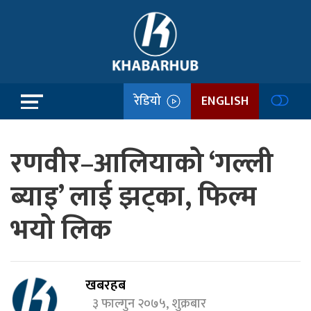
रेडियो
ENGLISH
रणवीर–आलियाको ‘गल्ली
ब्याइ’ लाई झट्का, फिल्म
भयो लिक
खबरहब
३ फाल्गुन २०७५, शुक्रबार