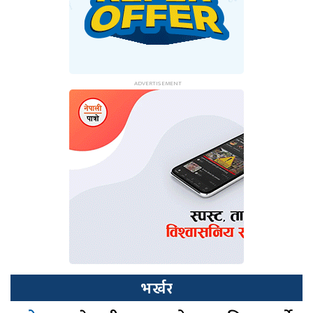
भर्खर