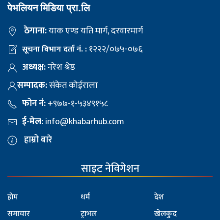
पेभलियन मिडिया प्रा.लि
ठेगाना:
याक एण्ड यति मार्ग, दरवारमार्ग
१२२२/०७५-०७६
सूचना विभाग दर्ता नं. :
अध्यक्ष:
नरेश श्रेष्ठ
सम्पादक:
संकेत कोईराला
फोन नं:
+९७७-१-५३४९१५८
ई-मेल:
info@khabarhub.com
हाम्रो बारे
साइट नेविगेशन
होम
धर्म
देश
समाचार
ट्राभल
खेलकुद