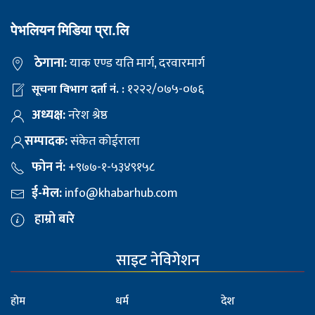
पेभलियन मिडिया प्रा.लि
ठेगाना:
याक एण्ड यति मार्ग, दरवारमार्ग
१२२२/०७५-०७६
सूचना विभाग दर्ता नं. :
अध्यक्ष:
नरेश श्रेष्ठ
सम्पादक:
संकेत कोईराला
फोन नं:
+९७७-१-५३४९१५८
ई-मेल:
info@khabarhub.com
हाम्रो बारे
साइट नेविगेशन
होम
धर्म
देश