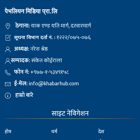
पेभलियन मिडिया प्रा.लि
ठेगाना:
याक एण्ड यति मार्ग, दरवारमार्ग
१२२२/०७५-०७६
सूचना विभाग दर्ता नं. :
अध्यक्ष:
नरेश श्रेष्ठ
सम्पादक:
संकेत कोईराला
फोन नं:
+९७७-१-५३४९१५८
ई-मेल:
info@khabarhub.com
हाम्रो बारे
साइट नेविगेशन
होम
धर्म
देश