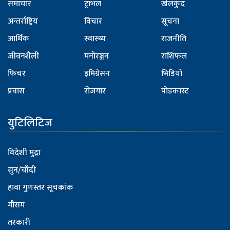
समाचार
ट्राभल
खेलकुद
अन्तर्राष्ट्रिय
विचार
सूचना
आर्थिक
स्वास्थ्य
राजनीति
जीवनशैली
मनोरञ्जन
राशिफल
फिचर
इमिग्रेसन
भिडियो
प्रवास
रोजगार
पोडकास्ट
युटिलिटिज
विदेशी मुद्रा
सुन/चाँदी
हावा गुणस्तर सूचकांक
मौसम
तरकारी