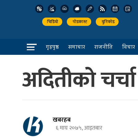
भिडियो
पोडकास्ट
युनिकोड
गृहपृष्ठ
समाचार
राजनीति
विचार
अदितीको चर्चा
खबरहब
६ माघ २०७५, आइतबार