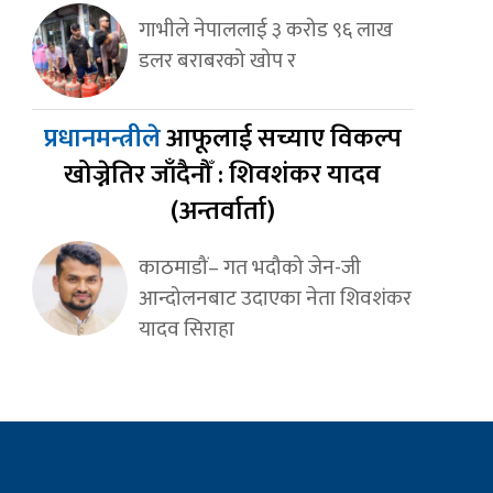
गाभीले नेपाललाई ३ करोड ९६ लाख
डलर बराबरको खोप र
प्रधानमन्त्रीले
आफूलाई सच्याए विकल्प
खोज्नेतिर जाँदैनौँ : शिवशंकर यादव
(अन्तर्वार्ता)
काठमाडौं– गत भदौको जेन-जी
आन्दोलनबाट उदाएका नेता शिवशंकर
यादव सिराहा