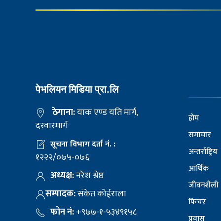
पेभलियन मिडिया प्रा.लि
ठेगाना:
याक एण्ड यति मार्ग,
होम
दरवारमार्ग
समाचार
सूचना विभाग दर्ता नं. :
अन्तर्राष्ट्रिय
१२२२/०७५-०७६
आर्थिक
अध्यक्ष:
नरेश श्रेष्ठ
जीवनशैली
सम्पादक:
संकेत कोईराला
फिचर
फोन नं:
+९७७-१-५३४९१५८
प्रवास