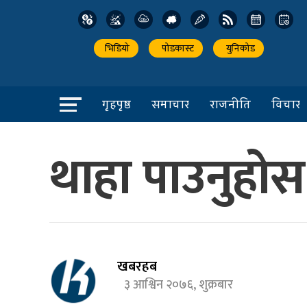
भिडियो
पोडकास्ट
युनिकोड
गृहपृष्ठ
समाचार
राजनीति
विचार
थाहा पाउनुहो
खबरहब
३ आश्विन २०७६, शुक्रबार