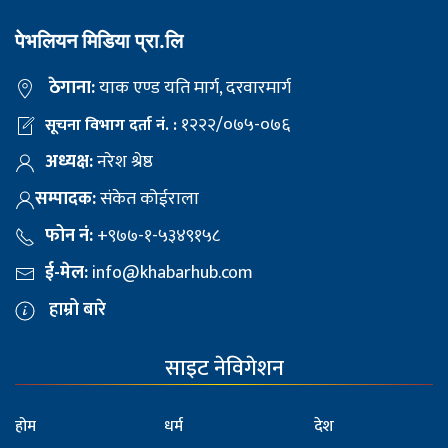
पेभलियन मिडिया प्रा.लि
ठेगाना:
याक एण्ड यति मार्ग, दरवारमार्ग
१२२२/०७५-०७६
सूचना विभाग दर्ता नं. :
अध्यक्ष:
नरेश श्रेष्ठ
सम्पादक:
संकेत कोईराला
फोन नं:
+९७७-१-५३४९१५८
ई-मेल:
info@khabarhub.com
हाम्रो बारे
साइट नेविगेशन
होम
धर्म
देश