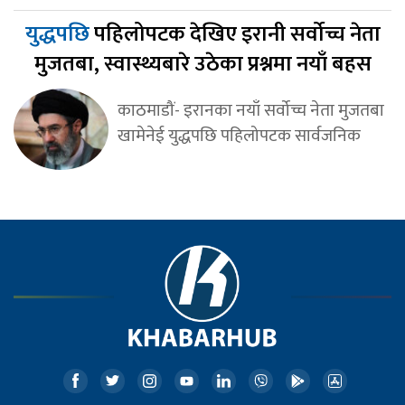
युद्धपछि
पहिलोपटक देखिए इरानी सर्वोच्च नेता
मुजतबा, स्वास्थ्यबारे उठेका प्रश्नमा नयाँ बहस
काठमाडौं- इरानका नयाँ सर्वोच्च नेता मुजतबा
खामेनेई युद्धपछि पहिलोपटक सार्वजनिक