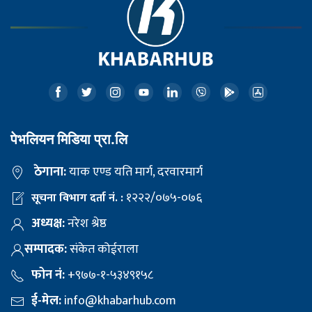
पेभलियन मिडिया प्रा.लि
ठेगाना:
याक एण्ड यति मार्ग, दरवारमार्ग
१२२२/०७५-०७६
सूचना विभाग दर्ता नं. :
अध्यक्ष:
नरेश श्रेष्ठ
सम्पादक:
संकेत कोईराला
फोन नं:
+९७७-१-५३४९१५८
ई-मेल:
info@khabarhub.com