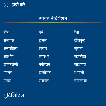
हाम्रो बारे
साइट नेविगेशन
होम
धर्म
देश
समाचार
ट्राभल
खेलकुद
अन्तर्राष्ट्रिय
विचार
सूचना
आर्थिक
स्वास्थ्य
राजनीति
जीवनशैली
मनोरञ्जन
राशिफल
फिचर
इमिग्रेसन
भिडियो
प्रवास
रोजगार
पोडकास्ट
युटिलिटिज