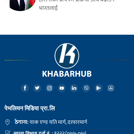
भारतलाई
पेभलियन मिडिया प्रा.लि
ठेगाना:
याक एण्ड यति मार्ग, दरवारमार्ग
१२२२/०७५-०७६
सूचना विभाग दर्ता नं. :