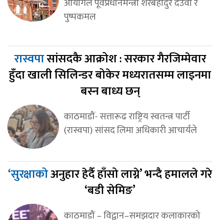
आयोगले पूर्वप्रधानमन्त्री शेरबहादुर देउवा र
पुष्पकमल
रास्वपा
सांसदकै आक्रोश : सरकार गैरजिम्मेवार
हुँदा खाली सिलिन्डर बोकेर मध्यरातसम्म लाइनमा
बस्न बाध्य छन्
काठमाडौं- सत्तारूढ राष्ट्रिय स्वतन्त्र पार्टी
(रास्वपा) सांसद लिमा अधिकारी आचार्यले
‘सुरक्षाको
अनुहार हेर्दै हाँसो लाग्ने’ भन्दै हमालले गरे
‘बडी सेमिङ’
काठमाडौं – विद्वान–समझदार कलाकारको