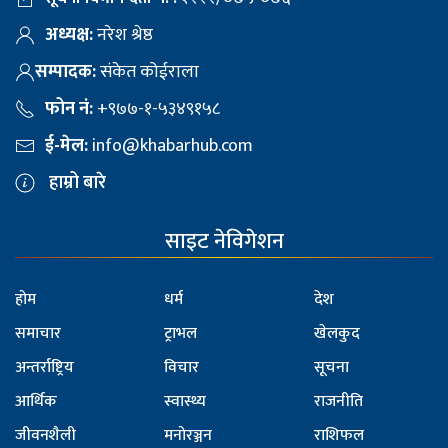
अध्यक्ष:
नरेश श्रेष्ठ
सम्पादक:
संकेत कोईराला
फोन नं:
+९७७-१-५३४९१५८
ई-मेल:
info@khabarhub.com
हाम्रो बारे
साइट नेविगेशन
होम
धर्म
देश
समाचार
ट्राभल
खेलकुद
अन्तर्राष्ट्रिय
विचार
सूचना
आर्थिक
स्वास्थ्य
राजनीति
जीवनशैली
मनोरञ्जन
राशिफल