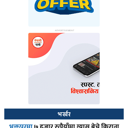
भर्खर
भक्तपुरमा
७ हजार रुपैयाँमा ग्यास बेच्ने किराना