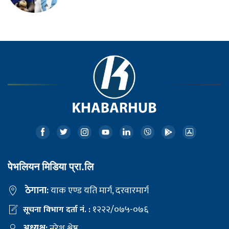
पेभलियन मिडिया प्रा.लि
ठेगाना:
याक एण्ड यति मार्ग, दरवारमार्ग
१२२२/०७५-०७६
सूचना विभाग दर्ता नं. :
अध्यक्ष:
नरेश श्रेष्ठ