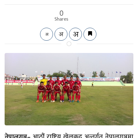
0
Shares
नेपालगञ्ज–
आठौं राष्ट्रिय खेलकुद अन्तर्गत नेपालगञ्जमा