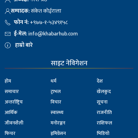
सम्पादक:
संकेत कोईराला
फोन नं:
+९७७-१-५३४९१५८
ई-मेल:
info@khabarhub.com
हाम्रो बारे
साइट नेविगेशन
होम
धर्म
देश
समाचार
ट्राभल
खेलकुद
अन्तर्राष्ट्रिय
विचार
सूचना
आर्थिक
स्वास्थ्य
राजनीति
जीवनशैली
मनोरञ्जन
राशिफल
फिचर
इमिग्रेसन
भिडियो