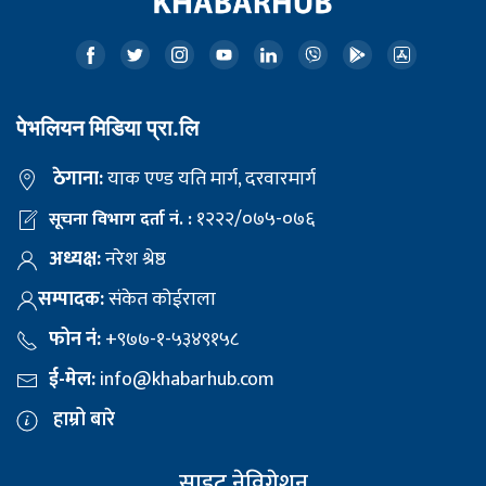
पेभलियन मिडिया प्रा.लि
ठेगाना:
याक एण्ड यति मार्ग, दरवारमार्ग
१२२२/०७५-०७६
सूचना विभाग दर्ता नं. :
अध्यक्ष:
नरेश श्रेष्ठ
सम्पादक:
संकेत कोईराला
फोन नं:
+९७७-१-५३४९१५८
ई-मेल:
info@khabarhub.com
हाम्रो बारे
साइट नेविगेशन