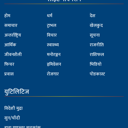
होम
धर्म
देश
समाचार
ट्राभल
खेलकुद
अन्तर्राष्ट्रिय
विचार
सूचना
आर्थिक
स्वास्थ्य
राजनीति
जीवनशैली
मनोरञ्जन
राशिफल
फिचर
इमिग्रेसन
भिडियो
प्रवास
रोजगार
पोडकास्ट
युटिलिटिज
विदेशी मुद्रा
सुन/चाँदी
हावा गुणस्तर सूचकांक