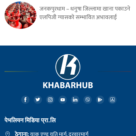
जनकपुरधाम – धनुषा जिल्लामा खाना पकाउने
एलपिजी ग्यासको सम्भावित अभावलाई
पेभलियन मिडिया प्रा.लि
ठेगाना:
याक एण्ड यति मार्ग, दरवारमार्ग