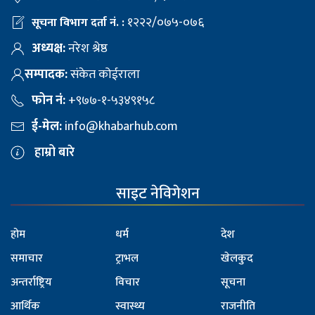
१२२२/०७५-०७६
सूचना विभाग दर्ता नं. :
अध्यक्ष:
नरेश श्रेष्ठ
सम्पादक:
संकेत कोईराला
फोन नं:
+९७७-१-५३४९१५८
ई-मेल:
info@khabarhub.com
हाम्रो बारे
साइट नेविगेशन
होम
धर्म
देश
समाचार
ट्राभल
खेलकुद
अन्तर्राष्ट्रिय
विचार
सूचना
आर्थिक
स्वास्थ्य
राजनीति