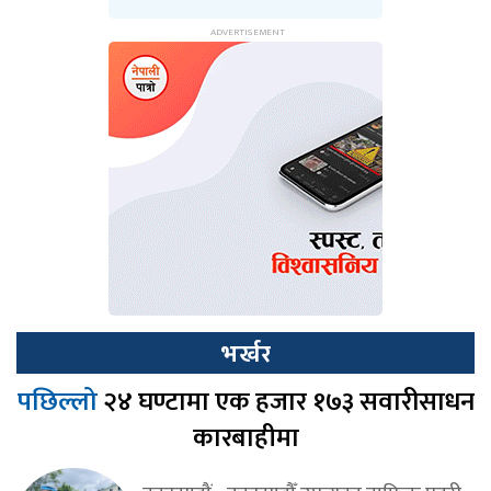
भर्खर
पछिल्लो
२४ घण्टामा एक हजार १७३ सवारीसाधन
कारबाहीमा