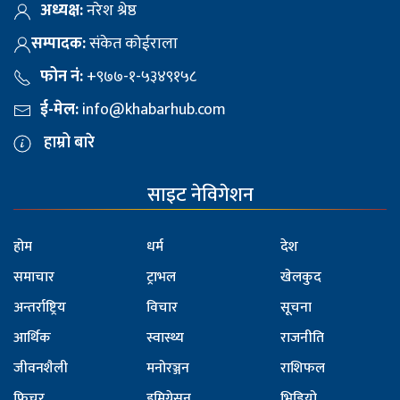
अध्यक्ष:
नरेश श्रेष्ठ
सम्पादक:
संकेत कोईराला
फोन नं:
+९७७-१-५३४९१५८
ई-मेल:
info@khabarhub.com
हाम्रो बारे
साइट नेविगेशन
होम
धर्म
देश
समाचार
ट्राभल
खेलकुद
अन्तर्राष्ट्रिय
विचार
सूचना
आर्थिक
स्वास्थ्य
राजनीति
जीवनशैली
मनोरञ्जन
राशिफल
फिचर
इमिग्रेसन
भिडियो