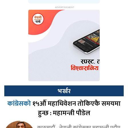
भर्खर
कांग्रेसको
१५औँ महाधिवेशन तोकिएकै समयमा
हुन्छ : महामन्त्री पौडेल
काठमाडौं– नेपाली कांग्रेसका महामन्त्री प्रदीप