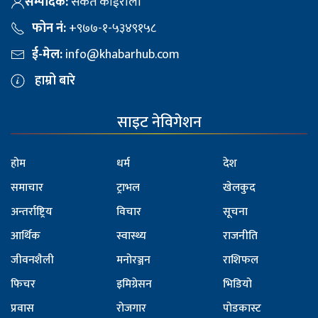
सम्पादक:
संकेत कोईराला
फोन नं:
+९७७-१-५३४९१५८
ई-मेल:
info@khabarhub.com
हाम्रो बारे
साइट नेविगेशन
होम
धर्म
देश
समाचार
ट्राभल
खेलकुद
अन्तर्राष्ट्रिय
विचार
सूचना
आर्थिक
स्वास्थ्य
राजनीति
जीवनशैली
मनोरञ्जन
राशिफल
फिचर
इमिग्रेसन
भिडियो
प्रवास
रोजगार
पोडकास्ट