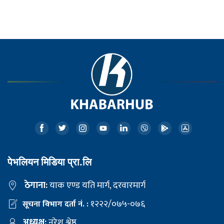
पेभलियन मिडिया प्रा.लि
ठेगाना:
याक एण्ड यति मार्ग, दरवारमार्ग
१२२२/०७५-०७६
सूचना विभाग दर्ता नं. :
अध्यक्ष:
नरेश श्रेष्ठ