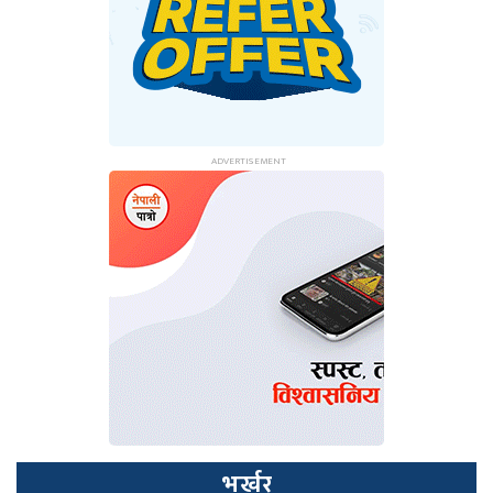
भर्खर