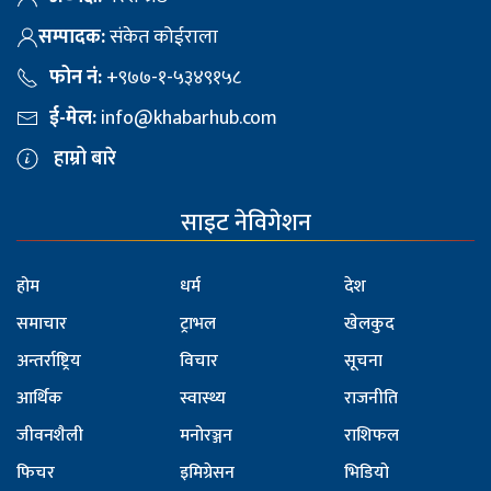
सम्पादक:
संकेत कोईराला
फोन नं:
+९७७-१-५३४९१५८
ई-मेल:
info@khabarhub.com
हाम्रो बारे
साइट नेविगेशन
होम
धर्म
देश
समाचार
ट्राभल
खेलकुद
अन्तर्राष्ट्रिय
विचार
सूचना
आर्थिक
स्वास्थ्य
राजनीति
जीवनशैली
मनोरञ्जन
राशिफल
फिचर
इमिग्रेसन
भिडियो