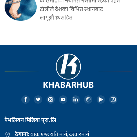
काठमाडौँ– नियमित गस्तीमा रहेको प्रहरी
टोलीले देशका विभिन्न स्थानबाट
लागूऔषधसहित
पेभलियन मिडिया प्रा.लि
ठेगाना:
याक एण्ड यति मार्ग, दरवारमार्ग