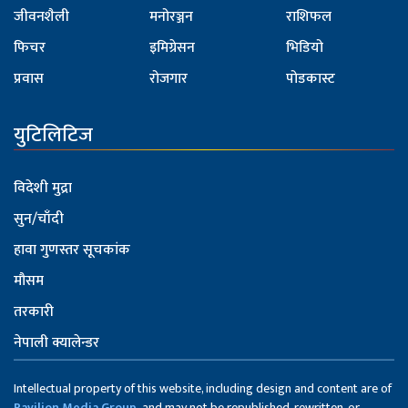
जीवनशैली
मनोरञ्जन
राशिफल
फिचर
इमिग्रेसन
भिडियो
प्रवास
रोजगार
पोडकास्ट
युटिलिटिज
विदेशी मुद्रा
सुन/चाँदी
हावा गुणस्तर सूचकांक
मौसम
तरकारी
नेपाली क्यालेन्डर
Intellectual property of this website, including design and content are of
Pavilion Media Group,
and may not be republished, rewritten, or