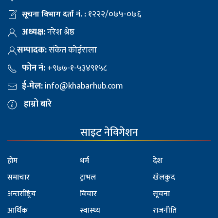
१२२२/०७५-०७६
सूचना विभाग दर्ता नं. :
अध्यक्ष:
नरेश श्रेष्ठ
सम्पादक:
संकेत कोईराला
फोन नं:
+९७७-१-५३४९१५८
ई-मेल:
info@khabarhub.com
हाम्रो बारे
साइट नेविगेशन
होम
धर्म
देश
समाचार
ट्राभल
खेलकुद
अन्तर्राष्ट्रिय
विचार
सूचना
आर्थिक
स्वास्थ्य
राजनीति