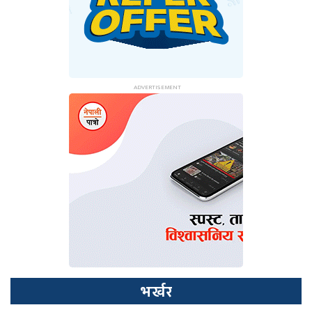
भर्खर