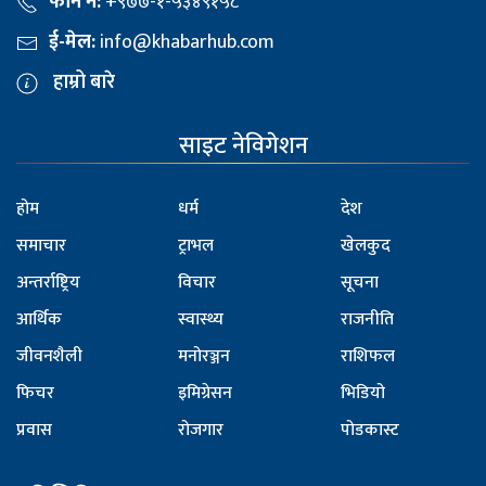
फोन नं:
+९७७-१-५३४९१५८
ई-मेल:
info@khabarhub.com
हाम्रो बारे
साइट नेविगेशन
होम
धर्म
देश
समाचार
ट्राभल
खेलकुद
अन्तर्राष्ट्रिय
विचार
सूचना
आर्थिक
स्वास्थ्य
राजनीति
जीवनशैली
मनोरञ्जन
राशिफल
फिचर
इमिग्रेसन
भिडियो
प्रवास
रोजगार
पोडकास्ट