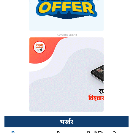
भर्खर