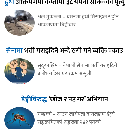
हुथी
आक्रमणमा कम्तीमा ३८ यमनी सैनिकको मृत्यु
अल मुकल्ला – यमनमा हुथी मिसाइल र ड्रोन
आक्रमणमा बिहीबार
सेनामा
भर्ती गराइदिने भन्दै ठगी गर्ने व्यक्ति पक्राउ
सुदूरपश्चिम – नेपाली सेनामा भर्ती गराइदिने
प्रलोभन देखाएर रकम असुली
डेङ्गीविरुद्ध
‘खोज र नष्ट गर’ अभियान
गण्डकी – साउन लागेयता बागलुङमा डेङ्गी
सङ्क्रमितको सङ्ख्या २४१ पुगेको