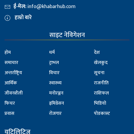
ई-मेल:
info@khabarhub.com
हाम्रो बारे
साइट नेविगेशन
होम
धर्म
देश
समाचार
ट्राभल
खेलकुद
अन्तर्राष्ट्रिय
विचार
सूचना
आर्थिक
स्वास्थ्य
राजनीति
जीवनशैली
मनोरञ्जन
राशिफल
फिचर
इमिग्रेसन
भिडियो
प्रवास
रोजगार
पोडकास्ट
युटिलिटिज