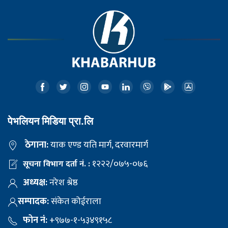
पेभलियन मिडिया प्रा.लि
ठेगाना:
याक एण्ड यति मार्ग, दरवारमार्ग
१२२२/०७५-०७६
सूचना विभाग दर्ता नं. :
अध्यक्ष:
नरेश श्रेष्ठ
सम्पादक:
संकेत कोईराला
फोन नं:
+९७७-१-५३४९१५८