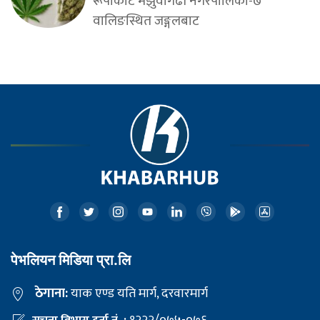
रूपाकोट मझुवागढी नगरपालिका-७
वालिङस्थित जङ्गलबाट
पेभलियन मिडिया प्रा.लि
ठेगाना:
याक एण्ड यति मार्ग, दरवारमार्ग