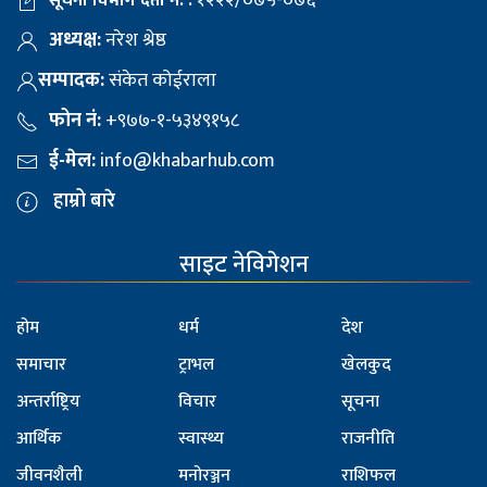
१२२२/०७५-०७६
सूचना विभाग दर्ता नं. :
अध्यक्ष:
नरेश श्रेष्ठ
सम्पादक:
संकेत कोईराला
फोन नं:
+९७७-१-५३४९१५८
ई-मेल:
info@khabarhub.com
हाम्रो बारे
साइट नेविगेशन
होम
धर्म
देश
समाचार
ट्राभल
खेलकुद
अन्तर्राष्ट्रिय
विचार
सूचना
आर्थिक
स्वास्थ्य
राजनीति
जीवनशैली
मनोरञ्जन
राशिफल