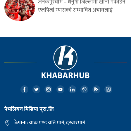
जनकपुरधाम – धनुषा जिल्लामा खाना पकाउने
एलपिजी ग्यासको सम्भावित अभावलाई
पेभलियन मिडिया प्रा.लि
ठेगाना:
याक एण्ड यति मार्ग, दरवारमार्ग