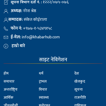
१२२२/०७५-०७६
सूचना विभाग दर्ता नं. :
अध्यक्ष:
नरेश श्रेष्ठ
सम्पादक:
संकेत कोईराला
फोन नं:
+९७७-१-५३४९१५८
ई-मेल:
info@khabarhub.com
हाम्रो बारे
साइट नेविगेशन
होम
धर्म
देश
समाचार
ट्राभल
खेलकुद
अन्तर्राष्ट्रिय
विचार
सूचना
आर्थिक
स्वास्थ्य
राजनीति
जीवनशैली
मनोरञ्जन
राशिफल