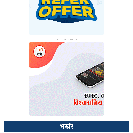
भर्खर