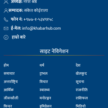
अध्यक्ष:
नरेश श्रेष्ठ
सम्पादक:
संकेत कोईराला
फोन नं:
+९७७-१-५३४९१५८
ई-मेल:
info@khabarhub.com
हाम्रो बारे
साइट नेविगेशन
होम
धर्म
देश
समाचार
ट्राभल
खेलकुद
अन्तर्राष्ट्रिय
विचार
सूचना
आर्थिक
स्वास्थ्य
राजनीति
जीवनशैली
मनोरञ्जन
राशिफल
फिचर
इमिग्रेसन
भिडियो