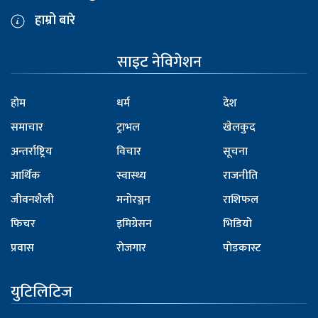
हाम्रो बारे
साइट नेविगेशन
होम
धर्म
देश
समाचार
ट्राभल
खेलकुद
अन्तर्राष्ट्रिय
विचार
सूचना
आर्थिक
स्वास्थ्य
राजनीति
जीवनशैली
मनोरञ्जन
राशिफल
फिचर
इमिग्रेसन
भिडियो
प्रवास
रोजगार
पोडकास्ट
युटिलिटिज