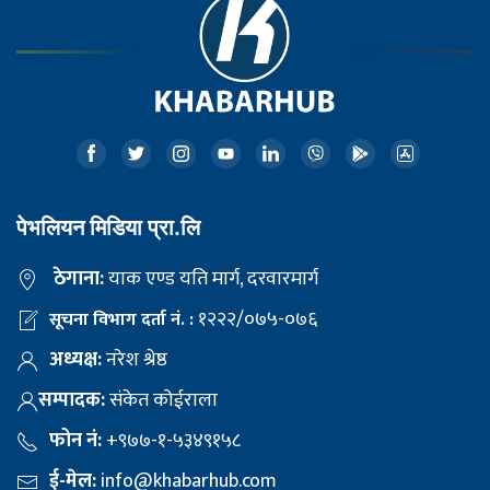
पेभलियन मिडिया प्रा.लि
ठेगाना:
याक एण्ड यति मार्ग, दरवारमार्ग
१२२२/०७५-०७६
सूचना विभाग दर्ता नं. :
अध्यक्ष:
नरेश श्रेष्ठ
सम्पादक:
संकेत कोईराला
फोन नं:
+९७७-१-५३४९१५८
ई-मेल:
info@khabarhub.com