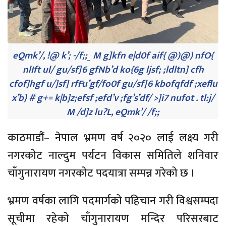
eQmk’/, !@ k’; -/f;;_ M g]kfn e|d0f aif{ @)@) nfO{
nlIft ul/ gu/sf]6 gfNb’d ko{6g ljsf; ;ldltn] cfh
cfof]hgf u/]sf] rfFu’gf/fo0f gu/sf]6 kbofqfdf ;xeflu
x’b} # g+= k|b]z;efsf ;efd’v ;fg’s’df/ >]i7 nufot . tl:j/
M /d]z lu?L, eQmk’/ /f;;
काठमाडौं– नेपाल भ्रमण वर्ष २०२० लाई लक्ष्य गरी
नगरकोट नाल्दुम पर्यटन विकास समितिले शनिवार
चाँगुनारायण नगरकोट पदयात्रा सम्पन्न गरेको छ ।
भ्रमण वर्षका लागि पदमार्गको पहिचान गरी विश्वसम्पदा
सूचीमा रहेको चाँगुनारायण मन्दिर परिसरबाट