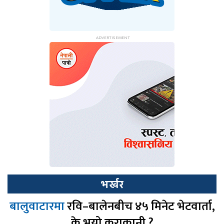
भर्खर
बालुवाटारमा
रवि–बालेनबीच ४५ मिनेट भेटवार्ता,
के भयो कुराकानी ?