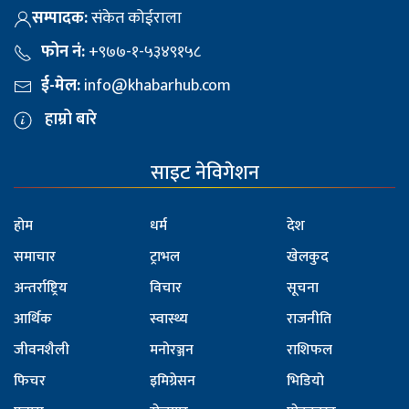
सम्पादक:
संकेत कोईराला
फोन नं:
+९७७-१-५३४९१५८
ई-मेल:
info@khabarhub.com
हाम्रो बारे
साइट नेविगेशन
होम
धर्म
देश
समाचार
ट्राभल
खेलकुद
अन्तर्राष्ट्रिय
विचार
सूचना
आर्थिक
स्वास्थ्य
राजनीति
जीवनशैली
मनोरञ्जन
राशिफल
फिचर
इमिग्रेसन
भिडियो