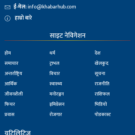
ई-मेल:
info@khabarhub.com
हाम्रो बारे
साइट नेविगेशन
होम
धर्म
देश
समाचार
ट्राभल
खेलकुद
अन्तर्राष्ट्रिय
विचार
सूचना
आर्थिक
स्वास्थ्य
राजनीति
जीवनशैली
मनोरञ्जन
राशिफल
फिचर
इमिग्रेसन
भिडियो
प्रवास
रोजगार
पोडकास्ट
युटिलिटिज