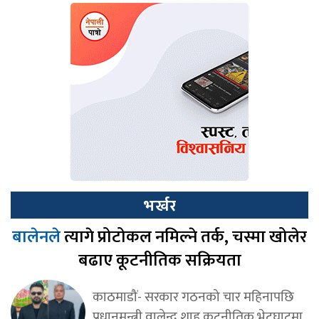
भर्खर
बालेनले
त्यागे प्रोटोकल नमिल्ने तर्क, चस्मा खोलेर
बढाए कूटनीतिक सक्रियता
काठमाडौं- सरकार गठनको चार महिनापछि
प्रधानमन्त्री वालेन्द्र शाह कूटनीतिक भेटघाटमा