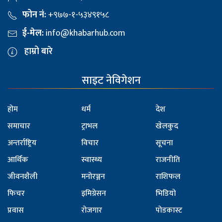
फोन नं:
+९७७-१-५३४९१५८
ई-मेल:
info@khabarhub.com
हाम्रो बारे
साइट नेविगेशन
होम
धर्म
देश
समाचार
ट्राभल
खेलकुद
अन्तर्राष्ट्रिय
विचार
सूचना
आर्थिक
स्वास्थ्य
राजनीति
जीवनशैली
मनोरञ्जन
राशिफल
फिचर
इमिग्रेसन
भिडियो
प्रवास
रोजगार
पोडकास्ट