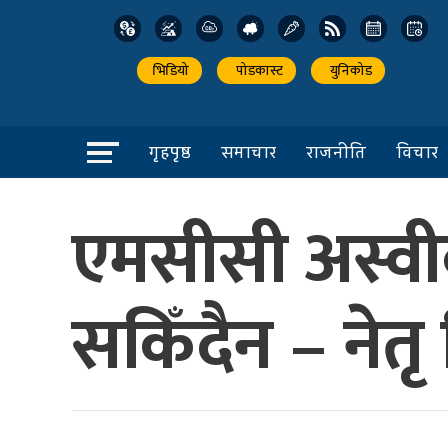
भिडियो
पोडकास्ट
युनिकोड
गृहपृष्ठ
समाचार
राजनीति
विचार
एमसीसी अस्वी
सकिँदैन – नेतृ