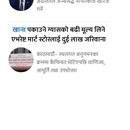
अदालतले जन्मसिद्ध नागरिकता खारेज
गर्ने
खाना
पकाउने ग्यासको बढी मूल्य लिने
एभरेष्ट मार्ट स्टोरलाई दुई लाख जरिवाना
काठमाडौं– स्थलगत अनुगमनका
क्रममा कैफियत भेटिएपछि वाणिज्य,
आपूर्ति तथा उपभोक्ता