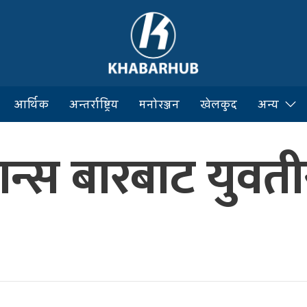
आर्थिक
अन्तर्राष्ट्रिय
मनोरञ्जन
खेलकुद
अन्य
डान्स बारबाट युव