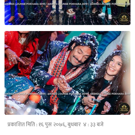
प्रकाशित मिति : १६ पुस २०७६, बुधबार ४ : ३३ बजे