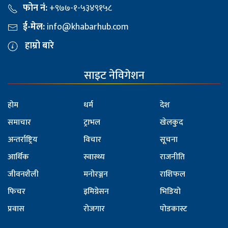
फोन नं:
+९७७-१-५३४९१५८
ई-मेल:
info@khabarhub.com
हाम्रो बारे
साइट नेविगेशन
होम
धर्म
देश
समाचार
ट्राभल
खेलकुद
अन्तर्राष्ट्रिय
विचार
सूचना
आर्थिक
स्वास्थ्य
राजनीति
जीवनशैली
मनोरञ्जन
राशिफल
फिचर
इमिग्रेसन
भिडियो
प्रवास
रोजगार
पोडकास्ट