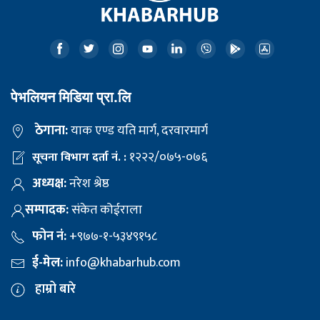
पेभलियन मिडिया प्रा.लि
ठेगाना:
याक एण्ड यति मार्ग, दरवारमार्ग
१२२२/०७५-०७६
सूचना विभाग दर्ता नं. :
अध्यक्ष:
नरेश श्रेष्ठ
सम्पादक:
संकेत कोईराला
फोन नं:
+९७७-१-५३४९१५८
ई-मेल:
info@khabarhub.com
हाम्रो बारे