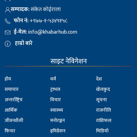
सम्पादक:
संकेत कोईराला
फोन नं:
+९७७-१-५३४९१५८
ई-मेल:
info@khabarhub.com
हाम्रो बारे
साइट नेविगेशन
होम
धर्म
देश
समाचार
ट्राभल
खेलकुद
अन्तर्राष्ट्रिय
विचार
सूचना
आर्थिक
स्वास्थ्य
राजनीति
जीवनशैली
मनोरञ्जन
राशिफल
फिचर
इमिग्रेसन
भिडियो