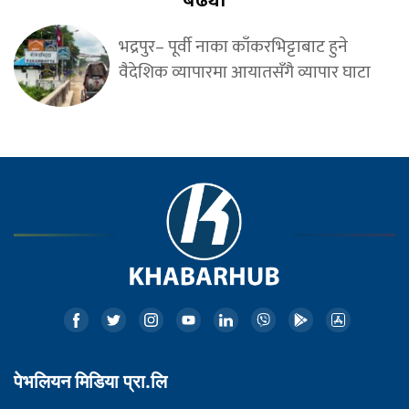
बढ्यो
भद्रपुर– पूर्वी नाका काँकरभिट्टाबाट हुने
वैदेशिक व्यापारमा आयातसँगै व्यापार घाटा
पेभलियन मिडिया प्रा.लि