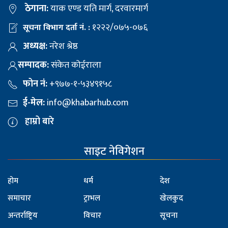
ठेगाना:
याक एण्ड यति मार्ग, दरवारमार्ग
१२२२/०७५-०७६
सूचना विभाग दर्ता नं. :
अध्यक्ष:
नरेश श्रेष्ठ
सम्पादक:
संकेत कोईराला
फोन नं:
+९७७-१-५३४९१५८
ई-मेल:
info@khabarhub.com
हाम्रो बारे
साइट नेविगेशन
होम
धर्म
देश
समाचार
ट्राभल
खेलकुद
अन्तर्राष्ट्रिय
विचार
सूचना