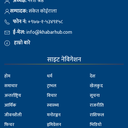
अध्यक्ष:
नरेश श्रेष्ठ
सम्पादक:
संकेत कोईराला
फोन नं:
+९७७-१-५३४९१५८
ई-मेल:
info@khabarhub.com
हाम्रो बारे
साइट नेविगेशन
होम
धर्म
देश
समाचार
ट्राभल
खेलकुद
अन्तर्राष्ट्रिय
विचार
सूचना
आर्थिक
स्वास्थ्य
राजनीति
जीवनशैली
मनोरञ्जन
राशिफल
फिचर
इमिग्रेसन
भिडियो