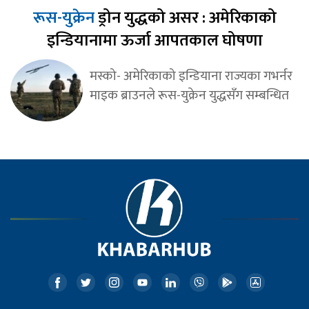
रूस-युक्रेन
ड्रोन युद्धको असर : अमेरिकाको
इन्डियानामा ऊर्जा आपतकाल घोषणा
मस्को- अमेरिकाको इन्डियाना राज्यका गभर्नर
माइक ब्राउनले रूस-युक्रेन युद्धसँग सम्बन्धित