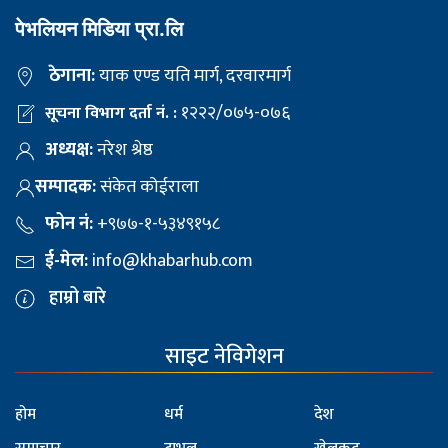
पेभलियन मिडिया प्रा.लि
ठेगाना:
याक एण्ड यति मार्ग, दरवारमार्ग
१२२२/०७५-०७६
सूचना विभाग दर्ता नं. :
अध्यक्ष:
नरेश श्रेष्ठ
सम्पादक:
संकेत कोईराला
फोन नं:
+९७७-१-५३४९१५८
ई-मेल:
info@khabarhub.com
हाम्रो बारे
साइट नेविगेशन
होम
धर्म
देश