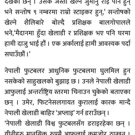
देखेको छैन् । उसकै जस्तो खेल्ने जुमानु राई पनि हुन्
भने सन्तोष ९ नम्बरमा राम्रो स्टाइकर हुन्,’ सन्तोषको
खेल्ने शैलिबारे बोल्दै प्रशिक्षक बालगोपालले
भने,‘मैदानमा हुँदा खेलाडी र प्रशिक्षक भए पनि घरमा
हामी दाजु भाई हौं । एक अर्कालाई हामी आवस्यक पर्दा
सघाउँछौं ।’
नेपाली फुटबलर आधुनिक फुटबलमा घुलमिल हुन
नसकेको साहुखलको बुझाइ छ । उनले नेपाली खेलाडी
आफुलाई अन्तर्राष्ट्रिय स्तरमा चिनाउन चुकेको बताएका
छन् । उमेर, फिटनेसलगायत कुरालाई कारक मान्दै
नेपाली खेलाडी बाहिर ‘अप्लाइ’ गर्न डराउँछन् ।
‘नेपाली खेलाडी विश्व फुटबलसँग डराइरहेका छन् ।
यीनीहरु मानसिक रुपमै आफुलाई कमजोर ठान्छन् ।