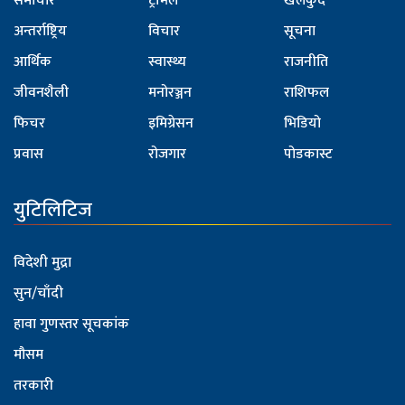
समाचार
ट्राभल
खेलकुद
अन्तर्राष्ट्रिय
विचार
सूचना
आर्थिक
स्वास्थ्य
राजनीति
जीवनशैली
मनोरञ्जन
राशिफल
फिचर
इमिग्रेसन
भिडियो
प्रवास
रोजगार
पोडकास्ट
युटिलिटिज
विदेशी मुद्रा
सुन/चाँदी
हावा गुणस्तर सूचकांक
मौसम
तरकारी