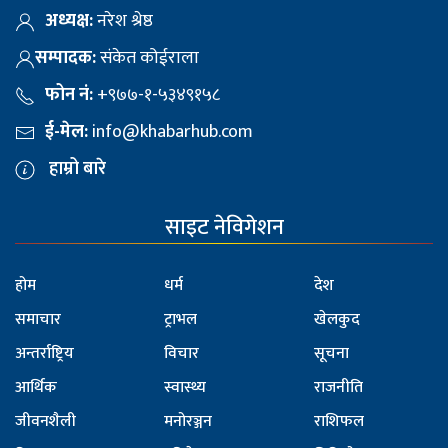
अध्यक्ष:
नरेश श्रेष्ठ
सम्पादक:
संकेत कोईराला
फोन नं:
+९७७-१-५३४९१५८
ई-मेल:
info@khabarhub.com
हाम्रो बारे
साइट नेविगेशन
होम
धर्म
देश
समाचार
ट्राभल
खेलकुद
अन्तर्राष्ट्रिय
विचार
सूचना
आर्थिक
स्वास्थ्य
राजनीति
जीवनशैली
मनोरञ्जन
राशिफल