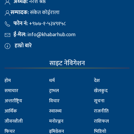
अध्यक्ष:
नरेश श्रेष्ठ
सम्पादक:
संकेत कोईराला
फोन नं:
+९७७-१-५३४९१५८
ई-मेल:
info@khabarhub.com
हाम्रो बारे
साइट नेविगेशन
होम
धर्म
देश
समाचार
ट्राभल
खेलकुद
अन्तर्राष्ट्रिय
विचार
सूचना
आर्थिक
स्वास्थ्य
राजनीति
जीवनशैली
मनोरञ्जन
राशिफल
फिचर
इमिग्रेसन
भिडियो