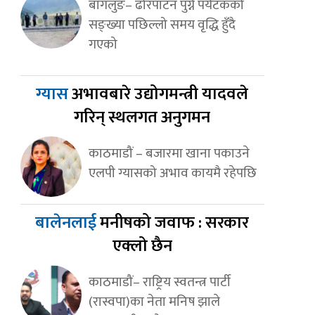
बागलुङ– ढोरपाटन पुग्ने पर्यटकको
सङ्ख्या पछिल्लो समय वृद्धि हुँदै
गएको
ग्यास
अभावबारे उद्योगमन्त्री यादवले
गरिन् स्थलगत अनुगमन
काठमाडौं – बजारमा खाना पकाउने
एलपी ग्यासको अभाव कायमै रहेपछि
बालेनलाई
मनीषको जवाफ : सरकार
एक्लो छैन
काठमाडौं– राष्ट्रिय स्वतन्त्र पार्टी
(रास्वपा)का नेता मनिष झाले