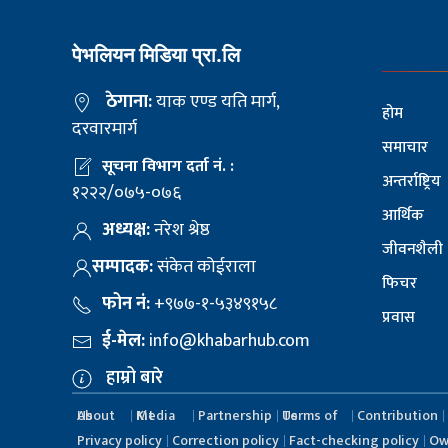
पेभलियन मिडिया प्रा.लि
ठेगाना:
याक एण्ड यति मार्ग,
होम
दरवारमार्ग
समाचार
सूचना विभाग दर्ता नं. :
अन्तर्राष्ट्रिय
१२२२/०७५-०७६
आर्थिक
अध्यक्ष:
नरेश श्रेष्ठ
जीवनशैली
सम्पादक:
संकेत कोईराला
फिचर
फोन नं:
+९७७-१-५३४९१५८
प्रवास
ई-मेल:
info@khabarhub.com
हाम्रो बारे
About Us
Media Kit
Partnership
Terms of Us
Contribution
Privacy policy
Correction policy
Fact-checking policy
Ow