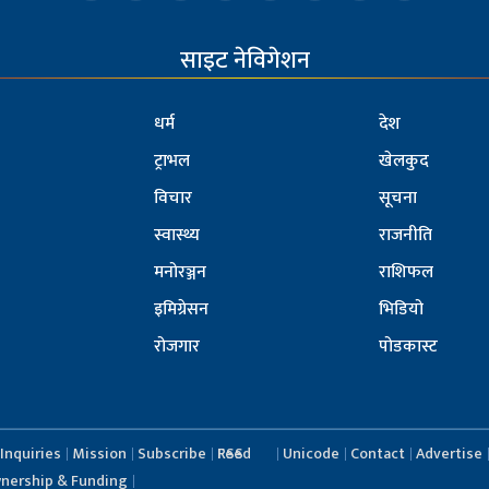
साइट नेविगेशन
धर्म
देश
ट्राभल
खेलकुद
विचार
सूचना
स्वास्थ्य
राजनीति
मनोरञ्जन
राशिफल
इमिग्रेसन
भिडियो
रोजगार
पोडकास्ट
Inquiries
Mission
Subscribe
RSS Feed
Unicode
Contact
Advertise
nership & Funding