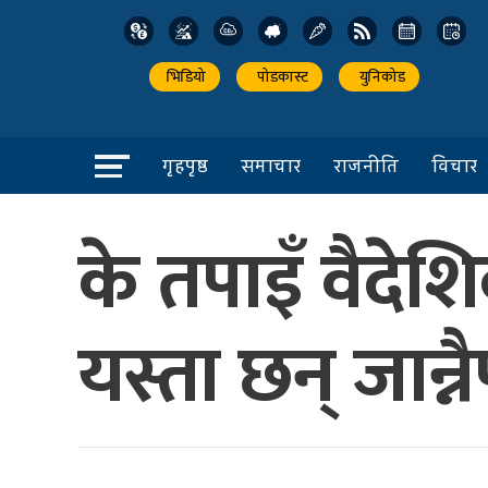
भिडियो
पोडकास्ट
युनिकोड
गृहपृष्ठ
समाचार
राजनीति
विचार
के तपाइँ वैदेशि
यस्ता छन् जान्नै