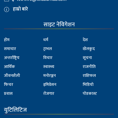
हाम्रो बारे
साइट नेविगेशन
होम
धर्म
देश
समाचार
ट्राभल
खेलकुद
अन्तर्राष्ट्रिय
विचार
सूचना
आर्थिक
स्वास्थ्य
राजनीति
जीवनशैली
मनोरञ्जन
राशिफल
फिचर
इमिग्रेसन
भिडियो
प्रवास
रोजगार
पोडकास्ट
युटिलिटिज