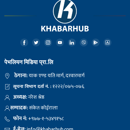
पेभलियन मिडिया प्रा.लि
ठेगाना:
याक एण्ड यति मार्ग, दरवारमार्ग
१२२२/०७५-०७६
सूचना विभाग दर्ता नं. :
अध्यक्ष:
नरेश श्रेष्ठ
सम्पादक:
संकेत कोईराला
फोन नं:
+९७७-१-५३४९१५८
ई-मेल:
info@khabarhub.com