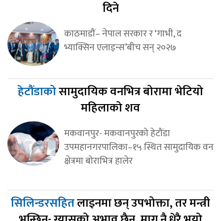
दिने
काठमाडौं– नेपाल सरकार र ‘गाभी, द
भ्याक्सिन एलाइन्स’बीच सन् २०२७
हेटौंडाको
सामुदायिक वनभित्र बोरामा भेटियो
महिलाको शव
मकवानपुर- मकवानपुरको हेटौंडा
उपमहानगरपालिका–१५ स्थित सामुदायिक वन
क्षेत्रमा बोराभित्र हालेर
सिलिन्डरसहित
लाइनमा छन् उपभोक्ता, तर मन्त्री
भन्छिन्- ग्यासको अभाव छैन, माग नै धेरै भयो