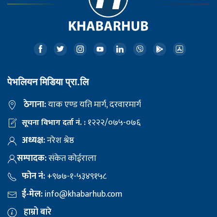
पेभलियन मिडिया प्रा.लि
ठेगाना:
याक एण्ड यति मार्ग, दरवारमार्ग
१२२२/०७५-०७६
सूचना विभाग दर्ता नं. :
अध्यक्ष:
नरेश श्रेष्ठ
सम्पादक:
संकेत कोईराला
फोन नं:
+९७७-१-५३४९१५८
ई-मेल:
info@khabarhub.com
हाम्रो बारे