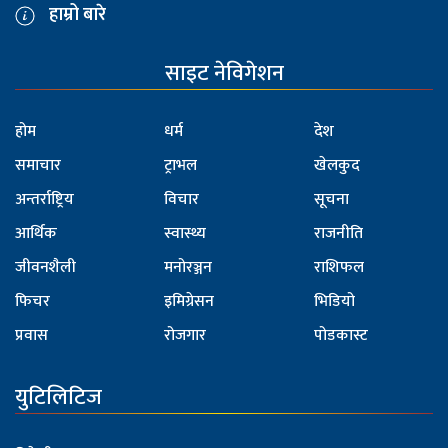
हाम्रो बारे
साइट नेविगेशन
होम
धर्म
देश
समाचार
ट्राभल
खेलकुद
अन्तर्राष्ट्रिय
विचार
सूचना
आर्थिक
स्वास्थ्य
राजनीति
जीवनशैली
मनोरञ्जन
राशिफल
फिचर
इमिग्रेसन
भिडियो
प्रवास
रोजगार
पोडकास्ट
युटिलिटिज