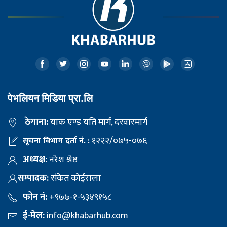
पेभलियन मिडिया प्रा.लि
ठेगाना:
याक एण्ड यति मार्ग, दरवारमार्ग
१२२२/०७५-०७६
सूचना विभाग दर्ता नं. :
अध्यक्ष:
नरेश श्रेष्ठ
सम्पादक:
संकेत कोईराला
फोन नं:
+९७७-१-५३४९१५८
ई-मेल:
info@khabarhub.com