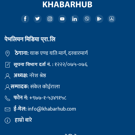
पेभलियन मिडिया प्रा.लि
ठेगाना:
याक एण्ड यति मार्ग, दरवारमार्ग
१२२२/०७५-०७६
सूचना विभाग दर्ता नं. :
अध्यक्ष:
नरेश श्रेष्ठ
सम्पादक:
संकेत कोईराला
फोन नं:
+९७७-१-५३४९१५८
ई-मेल:
info@khabarhub.com
हाम्रो बारे