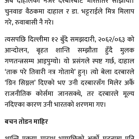
अब दाहालको नजर दरबारबाट भारततिर सोझीयो।
चुनवाङ वैठकमा दाहाल र डा. भट्टराईले मित्र मिलाप
गरे, रुवाबासी नै गरे।
त्यसपछि दिल्लीमा १२ बुँदे समझदारी, २०६२/०६३ को
आन्दोलन, बृहत शान्ति सम्झौता हुँदै मुलक
गणतन्त्रसम्म आइपुग्यो। यो प्रसंगले स्पष्ट गर्छ, दाहाल
‘ताक परे तिवारी नत्र गोतामे’ हुन्। त्यो बेला दरबारले
‘ग्रिन सिग्नल’ दिएको भए उनी दरबारसँग मिलेर अर्कै
राजनीतिक कोर्समा जानसक्थे, तर दरबारले मूल्य
नदिएका कारण उनी भारतको शरणमा गए।
बचन तोडन माहिर
शान्ति प्रकृया प्रारम्भ भएपछिको अर्को घटनामा पनि