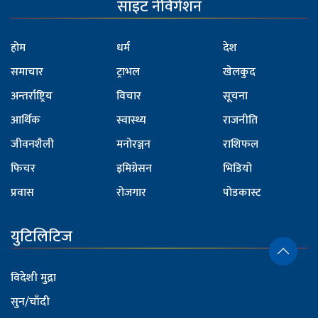
साइट नेविगेशन
होम
धर्म
देश
समाचार
ट्राभल
खेलकुद
अन्तर्राष्ट्रिय
विचार
सूचना
आर्थिक
स्वास्थ्य
राजनीति
जीवनशैली
मनोरञ्जन
राशिफल
फिचर
इमिग्रेसन
भिडियो
प्रवास
रोजगार
पोडकास्ट
युटिलिटिज
विदेशी मुद्रा
सुन/चाँदी