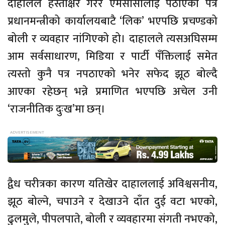
दाहालले हस्ताक्षर गरेर एमसीसीलाई पठाएको पत्र
प्रधानमन्त्रीको कार्यालयबाटै ‘लिक’ भएपछि प्रचण्डको
बोली र व्यवहार नांगिएको हो। दाहालले त्यसअघिसम्म
आम सर्वसाधारण, मिडिया र पार्टी पँक्तिलाई समेत
त्यस्तो कुनै पत्र नपठाएको भनेर सफेद झूठ बोल्दै
आएका रहेछन् भन्ने प्रमाणित भएपछि अचेल उनी
‘राजनीतिक दुःख’मा छन्।
द्वैध चरीत्रका कारण यतिखेर दाहाललाई अविश्वसनीय,
झूठ बोल्ने, चपाउने र देखाउने दाँत दुई वटा भएको,
ढुलमुले, पीपलपाते, बोली र व्यवहारमा संगती नभएको,