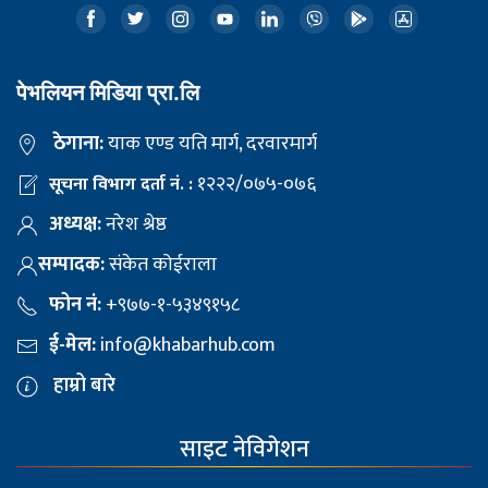
पेभलियन मिडिया प्रा.लि
ठेगाना:
याक एण्ड यति मार्ग, दरवारमार्ग
१२२२/०७५-०७६
सूचना विभाग दर्ता नं. :
अध्यक्ष:
नरेश श्रेष्ठ
सम्पादक:
संकेत कोईराला
फोन नं:
+९७७-१-५३४९१५८
ई-मेल:
info@khabarhub.com
हाम्रो बारे
साइट नेविगेशन