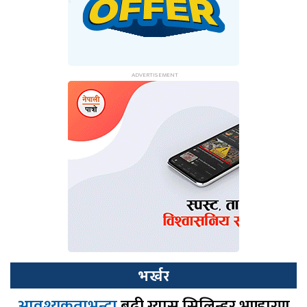
भर्खर
आवश्यकताभन्दा
बढी ग्यास सिलिन्डर भण्डारण