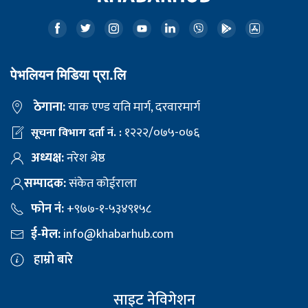
पेभलियन मिडिया प्रा.लि
ठेगाना:
याक एण्ड यति मार्ग, दरवारमार्ग
१२२२/०७५-०७६
सूचना विभाग दर्ता नं. :
अध्यक्ष:
नरेश श्रेष्ठ
सम्पादक:
संकेत कोईराला
फोन नं:
+९७७-१-५३४९१५८
ई-मेल:
info@khabarhub.com
हाम्रो बारे
साइट नेविगेशन